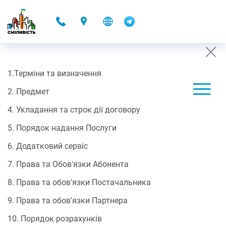
-
1.Терміни та визначення
CONTRACT OFFER
2. Предмет
07.10.2025 16:48
4. Укладання та строк дії договору
Договір-оферти
5. Порядок надання Послуги
ПУБЛІЧНИЙ ДОГОВІР
6. Додатковий сервіс
про надання електронних комунікаційних послуг доступу до
мережі Інтернет/ДОМОНЕТ
7. Права та Обов'язки Абонента
8. Права та обов'язки Постачальника
Цей договір є офіційною пропозицією (офертою) ТОВ "ІТ
9. Права та обов'язки Партнера
ІННОВАЦІЇ 2020" Постачальника, якого внесено до
Реєстр
постачальників електронних комунікаційних мереж та/або
10. Порядок розрахунків
послуг, дата реєстрації повідомлення в НКЕК 08.08.2022,