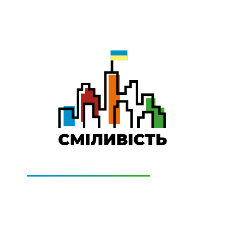
0-501-011
Технічна підтримка:
0-800-505-322
(дзвінки безкоштовно)
ЦІНИ
КОНТАКТИ
ПІДКЛЮЧИТИСЬ
СІМ додаткові місяці Інтернету!
ти домашній Інтернет наперед. Ми подаруємо тобі додатко