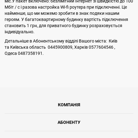
міс.У пакет включено: безлімітний Інтернет зі швидкістю до 100
Мбіт / с і разова настройка Wi-fi роутера при підключенні. Це
найменше, що ми можемо зробити в знак подяки нашим
героям. У багатоквартирному будинку вартість підключення
становить 1 грн, для приватного будинку розраховується
індивідуально.
Детальніше в Абонентському відділі Вашого міста: Київ
та Київська область 0445900809, Харків 0577604546 ,
Одеса 0487358191.
КОМПАНІЯ
АБОНЕНТУ