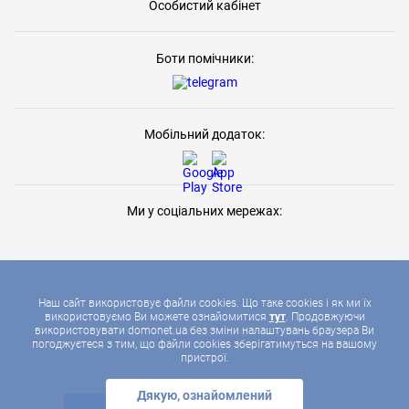
Особистий кабінет
Боти помічники:
Мобільний додаток:
Ми у соціальних мережах:
Наш сайт використовує файли cookies. Що таке cookies і як ми їх
використовуємо Ви можете ознайомитися
тут
. Продовжуючи
використовувати domonet.ua без зміни налаштувань браузера Ви
2026 © ДОМОНЕТ, УСІ ПРАВА ЗАХИЩЕНІ
погоджуєтеся з тим, що файли cookies зберігатимуться на вашому
пристрої.
Дякую, ознайомлений