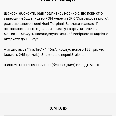
Шановні абоненти, раді поділитись новиною, що повністю
завершили будівництво PON мережі в ЖК "Смарагдове місто",
розташованого в селі Нові Петрівці. Завдяки технології
оптоволоконного з'єднання прямо у квартири, тепер всі
мешканці можуть насолоджуватися неймовірною швидкістю
Інтернету до 1 Гбіт/с.
А згідно акції "ГігаЛіто" - 1 Гбіт/с коштує всього 199 грн/міс
(замість 245 грн/міс). Знижка діє перші 3 місяці.
0-800-501-011 з 09.00-21.00 (без вихідних) Ваш ДОМОНЕТ
КОМПАНІЯ