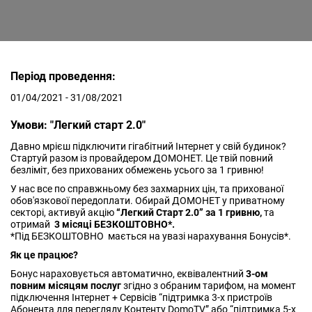
Період проведення:
01/04/2021 - 31/08/2021
Умови: "Легкий старт 2.0"
Давно мрієш підключити гігабітний Інтернет у свій будинок?
Стартуй разом із провайдером ДОМОНЕТ. Це твій повний
безліміт, без прихованих обмежень усього за 1 гривню!
У нас все по справжньому без захмарних цін, та прихованої
обов'язкової передоплати. Обирай ДОМОНЕТ у приватному
секторі, активуй акцію
“Легкий Старт 2.0” за 1 гривню,
та
отримай
3 місяці БЕЗКОШТОВНО*.
*Під БЕЗКОШТОВНО мається на увазі нарахування Бонусів*.
Як це працює?
Бонус нараховується автоматично, еквівалентний
3-ом
повним місяцям послуг
згідно з обраним тарифом, на момент
підключення Інтернет + Сервісів “підтримка 3-х пристроїв
Абонента для перегляду Контенту DomoTV” або “підтримка 5-х