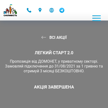
-
ВСІ АКЦІЇ
ЛЕГКИЙ СТАРТ 2.0
Пропозиція від ДОМОНЕТ, у приватному секторі.
Замовляй підключення до 31/08/2021 за 1 гривню та
отримуй 3 місяці БЕЗКОШТОВНО.
АКЦІЯ ЗАВЕРШЕНА