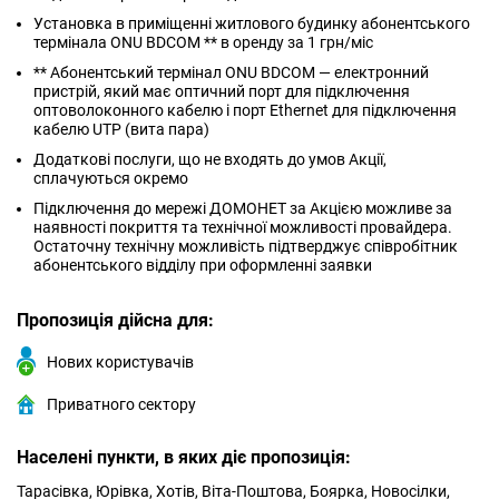
Установка в приміщенні житлового будинку абонентського
термінала ONU BDCOM ** в оренду за 1 грн/міс
** Абонентський термінал ONU BDCOM — електронний
пристрій, який має оптичний порт для підключення
оптоволоконного кабелю і порт Ethernet для підключення
кабелю UTP (вита пара)
Додаткові послуги, що не входять до умов Акції,
сплачуються окремо
Підключення до мережі ДОМОНЕТ за Акцією можливе за
наявності покриття та технічної можливості провайдера.
Остаточну технічну можливість підтверджує співробітник
абонентського відділу при оформленні заявки
Пропозиція дійсна для:
Нових користувачів
Приватного сектору
Населені пункти, в яких діє пропозиція:
Тарасівка, Юрівка, Хотів, Віта-Поштова, Боярка, Новосілки,