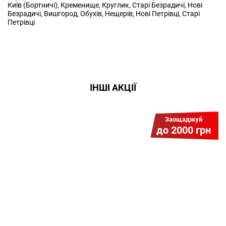
Київ (Бортничі), Кременище, Круглик, Старі Безрадичі, Нові
Безрадичі, Вишгород, Обухів, Нещерів, Нові Петрівці, Старі
Петрівці
ІНШІ АКЦІЇ
Заощаджуй
до 2000 грн
Гіга Гривня v 2.0
Мабуть, це наша наймасштабніша
акція для нових підключень!
Платіть разово за підключення, і
користуйтесь Гігабітом всього за 1
грн/міс УВЕСЬ цей рік до 01.01.2027
року!